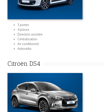
3 portes
4 places
Direction assistée
Centralisation
Air conditionné
Autoradio
Citroën DS4