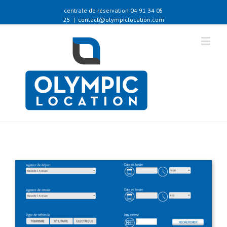
centrale de réservation 04 91 34 05
25
|
contact@olympiclocation.com