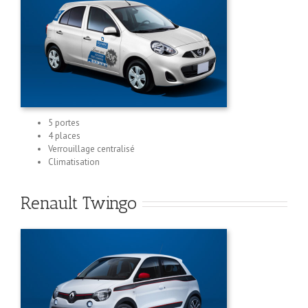
5 portes
4 places
Verrouillage centralisé
Climatisation
Renault Twingo